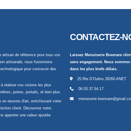
CONTACTEZ-N
 artisan de référence pour tous vos
Laissez Menuiserie Boemare réinv
tion artisanale, nous fusionnons
sans engagement. Nous sommes à 
n technologique pour concevoir des
dans les plus brefs délais.
25 Rte D’Oulins 28260 ANET
à réaliser vos visions les plus
06.03.37.54.17
êtres, portes, portails, et bien plus.
menuiserie.boemare@gmail.c
en œuvres d'art, enrichissant votre
faction client. Découvrez notre
s apporter une valeur ajoutée